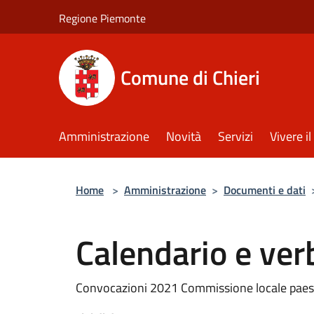
Salta al contenuto principale
Regione Piemonte
Comune di Chieri
Amministrazione
Novità
Servizi
Vivere 
Home
>
Amministrazione
>
Documenti e dati
Calendario e ver
Convocazioni 2021 Commissione locale paes