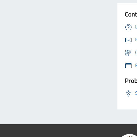
Cont
Prob