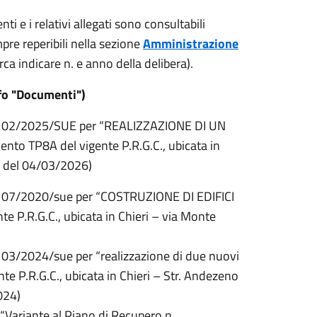
 e i relativi allegati sono consultabili
pre reperibili nella sezione
Amministrazione
ca indicare n. e anno della delibera).
afo "Documenti")
n. 02/2025/SUE per “REALIZZAZIONE DI UN
to TP8A del vigente P.R.G.C., ubicata in
2
del 04
/
03
/202
6)
 07/2020/sue per “
COSTRUZIONE DI EDIFICI
te P.R.G.C., ubicata in Chieri – via
Monte
03/2024/sue per “realizzazione di due nuovi
ente P.R.G.C., ubicata in Chieri – Str. Andezeno
024)
Variante al Piano di Recupero n.