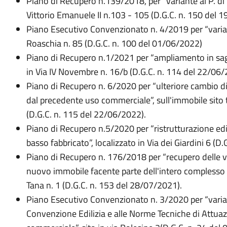
Piano di Recupero n.139/2018, per “variante al P. di R
Vittorio Emanuele II n.103 - 105 (D.G.C. n. 150 del 
Piano Esecutivo Convenzionato n. 4/2019 per “variant
Roaschia n. 85 (D.G.C. n. 100 del 01/06/2022)
Piano di Recupero n.1/2021 per “ampliamento in sagom
in Via IV Novembre n. 16/b (D.G.C. n. 114 del 22/06
Piano di Recupero n. 6/2020 per “ulteriore cambio di
dal precedente uso commerciale”, sull'immobile sito t
(D.G.C. n. 115 del 22/06/2022).
Piano di Recupero n.5/2020 per “ristrutturazione edi
basso fabbricato”, localizzato in Via dei Giardini 6 (D
Piano di Recupero n. 176/2018 per “recupero delle vo
nuovo immobile facente parte dell'intero complesso d
Tana n. 1 (D.G.C. n. 153 del 28/07/2021).
Piano Esecutivo Convenzionato n. 3/2020 per “varian
Convenzione Edilizia e alle Norme Tecniche di Attuaz