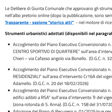
Le Delibere di Giunta Comunale che approvano gli strumenti
nell'albo pretorio online (dopo la pubblicazione, sono sem
Trasparente - sezione "storico atti"
- nel motore di ricer
Strumenti urbanistici adottati (disponibili nel paragr
Accoglimento del Piano Esecutivo Convenzionato 
CENTRO SPORTIVO DI QUARTIERE” sull’area d’interven
Chieri – via Cafasso angolo via Bonello. (D.G.C. n. 3
Accoglimento del Piano Esecutivo Convenzionato n.
RESIDENZIALI
” sull’area d’intervento Cr16A del vigen
Adamello
. (D.G.C. n.
2
0
del
18
/
0
2
/202
6
)
Accoglimento del Piano Esecutivo Convenzionato n. 
edifici adibiti a RSA” sull’area d’intervento Tr del vig
(zona rotonda di S. Anna). (D.G.C. n. 158 del 31/072
Adozione del Piano di Recupero n. 01/2025/sue per “