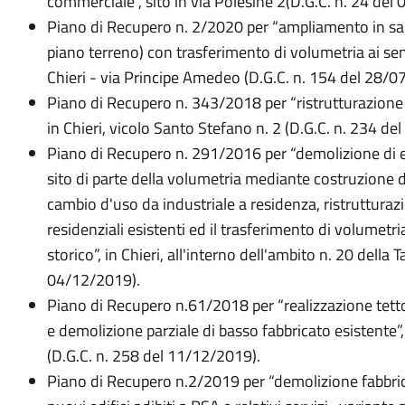
commerciale”, sito in via Polesine 2(D.G.C. n. 24 del
Piano di Recupero n. 2/2020 per “ampliamento in sago
piano terreno) con trasferimento di volumetria ai sensi 
Chieri - via Principe Amedeo (D.G.C. n. 154 del 28/0
Piano di Recupero n. 343/2018 per “ristrutturazione di
in Chieri, vicolo Santo Stefano n. 2 (D.G.C. n. 234 d
Piano di Recupero n. 291/2016 per “demolizione di edif
sito di parte della volumetria mediante costruzione di
cambio d'uso da industriale a residenza, ristrutturazio
residenziali esistenti ed il trasferimento di volumetri
storico”, in Chieri, all'interno dell'ambito n. 20 della 
04/12/2019).
Piano di Recupero n.61/2018 per “realizzazione tetto
e demolizione parziale di basso fabbricato esistente”, 
(D.G.C. n. 258 del 11/12/2019).
Piano di Recupero n.2/2019 per “demolizione fabbric