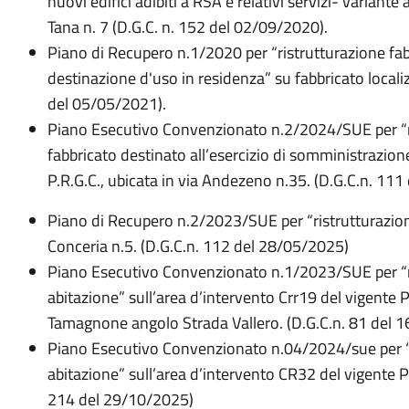
nuovi edifici adibiti a RSA e relativi servizi- variante
Tana n. 7 (D.G.C. n. 152 del 02/09/2020).
Piano di Recupero n.1/2020 per “ristrutturazione fab
destinazione d'uso in residenza” su fabbricato locali
del 05/05/2021).
Piano Esecutivo Convenzionato n.2/2024/SUE per “re
fabbricato destinato all’esercizio di somministrazion
P.R.G.C., ubicata in via Andezeno n.35. (D.G.C.n. 11
Piano di Recupero n.2/2023/SUE per “ristrutturazione 
Conceria n.5. (D.G.C.n. 112 del 28/05/2025)
Piano Esecutivo Convenzionato n.1/2023/SUE per “real
abitazione” sull’area d’intervento Crr19 del vigente P
Tamagnone angolo Strada Vallero. (D.G.C.n. 81 del 
Piano Esecutivo Convenzionato n.04/2024/sue per “rea
abitazione” sull’area d’intervento CR32 del vigente P.
214 del 29/10/2025)