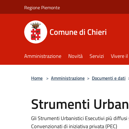
Salta al contenuto principale
Regione Piemonte
Comune di Chieri
Amministrazione
Novità
Servizi
Vivere 
Home
>
Amministrazione
>
Documenti e dati
Strumenti Urbani
Gli Strumenti Urbanistici Esecutivi più diffusi
Convenzionati di iniziativa privata (PEC)