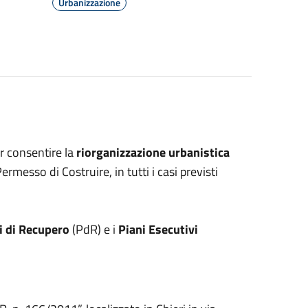
Urbanizzazione
er consentire la
riorganizzazione urbanistica
ermesso di Costruire, in tutti i casi previsti
i di Recupero
(PdR) e i
Piani Esecutivi