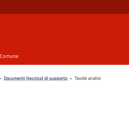
il Comune
>
Documenti (tecnico) di supporto
>
Tavole analisi