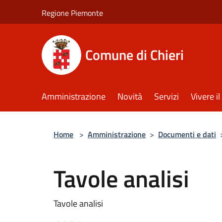
Salta al contenuto principale
Regione Piemonte
Comune di Chieri
Amministrazione
Novità
Servizi
Vivere 
Home
>
Amministrazione
>
Documenti e dati
Tavole analisi
Tavole analisi