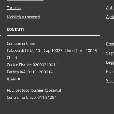
Auto
Turismo
Agri
Mobilità e trasporti
CONTATTI
Comune di Chieri
Pre
Palazzo di Città, 10 - Cap 10023, Chieri (To) - 10023 -
Segn
Chieri
Legg
Codice Fiscale: 82000210011
Rich
Partita IVA: 01131200014
IBAN: #
Segn
PEC:
protocollo.chieri@pcert.it
Centralino Unico: 011 94281