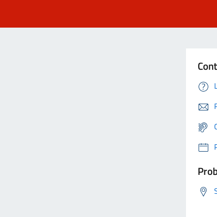
Cont
Prob