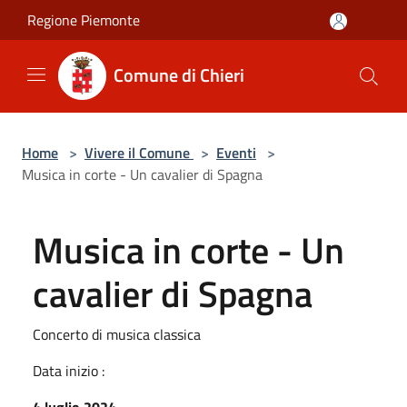
Salta al contenuto principale
Regione Piemonte
Comune di Chieri
Home
>
Vivere il Comune
>
Eventi
>
Musica in corte - Un cavalier di Spagna
Musica in corte - Un
cavalier di Spagna
Concerto di musica classica
Data inizio :
4 luglio 2024