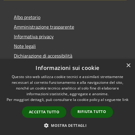
Albo pretorio
Amministrazione trasparente
Informativa privacy
Note legali
Dichiarazione di accessibilità
×
Meccanismo di Feedback
Informazioni sui cookie
Questo sito web utilizza cookie tecnici e assimilati strettamente
necessari al corretto funzionamento e alla navigazione del sito,
nonché un cookie tecnico analitico al solo fine di elaborare
informazioni statistiche, aggregate e anonime.
RSS
Copyright © 2026 • Comune di
Per maggiori dettagli, può consultare la cookie policy al seguente
link
Accessibilità
Chieri • Powered by
Privacy
Municipium
Accesso
•
RIFIUTA TUTTO
ACCETTA TUTTO
Cookie
redazione
Mappa del sito
MOSTRA DETTAGLI