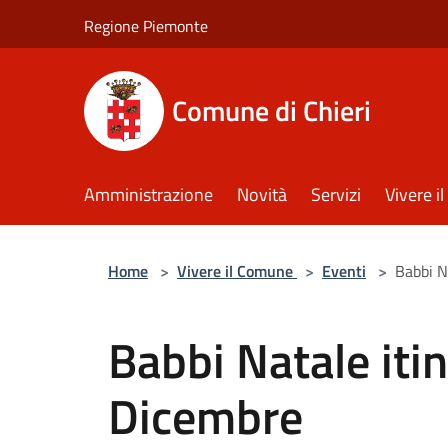
Salta al contenuto principale
Regione Piemonte
Comune di Chieri
Amministrazione
Novità
Servizi
Vivere 
Home
>
Vivere il Comune
>
Eventi
>
Babbi N
Babbi Natale itin
Dicembre