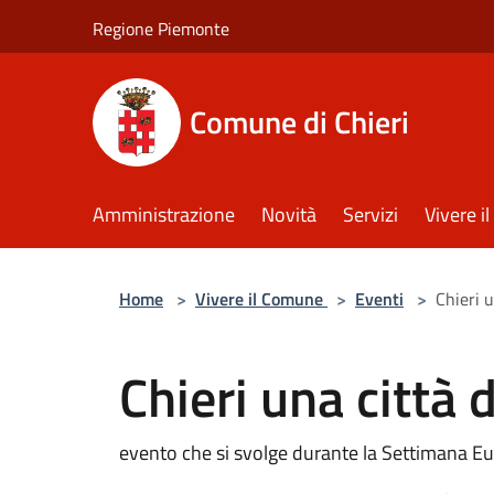
Salta al contenuto principale
Regione Piemonte
Comune di Chieri
Amministrazione
Novità
Servizi
Vivere 
Home
>
Vivere il Comune
>
Eventi
>
Chieri 
Chieri una città 
evento che si svolge durante la Settimana Eu