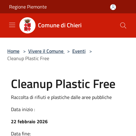
Salta al contenuto principale
Regione Piemonte
Comune di Chieri
Home
>
Vivere il Comune
>
Eventi
>
Cleanup Plastic Free
Cleanup Plastic Free
Raccolta di rifiuti e plastiche dalle aree pubbliche
Data inizio :
22 febbraio 2026
Data fine: