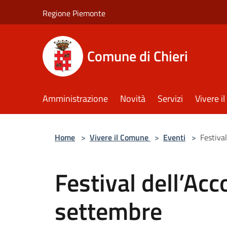
Salta al contenuto principale
Regione Piemonte
Comune di Chieri
Amministrazione
Novità
Servizi
Vivere 
Home
>
Vivere il Comune
>
Eventi
>
Festiva
Festival dell’Acc
settembre