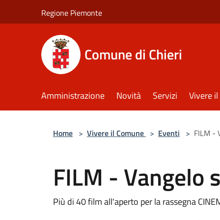
Salta al contenuto principale
Regione Piemonte
Comune di Chieri
Amministrazione
Novità
Servizi
Vivere 
Home
>
Vivere il Comune
>
Eventi
>
FILM - 
FILM - Vangelo 
Più di 40 film all'aperto per la rassegna CI