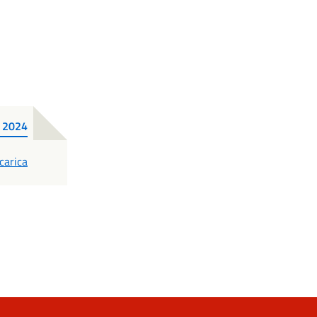
e 2024
DF
carica