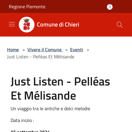
Salta al contenuto principale
Regione Piemonte
Comune di Chieri
Home
>
Vivere il Comune
>
Eventi
>
Just Listen - Pelléas Et Mélisande
Just Listen - Pelléas
Et Mélisande
Un viaggio tra le antiche e dolci melodie
Data inizio :
15 settembre 2024