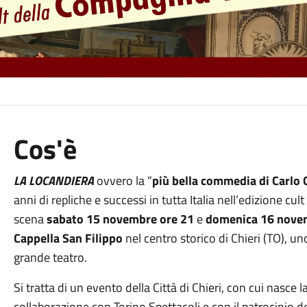
Cos'è
LA LOCANDIERA
ovvero la “
più bella commedia di Carlo 
anni di repliche e successi in tutta Italia nell’edizione cult
scena
sabato 15
novembre
ore 21
e
domenica 16
nove
Cappella San Filippo
nel centro storico di Chieri (TO), u
grande teatro.
Si tratta di un evento della Città di Chieri, con cui nasce 
collaborazione con Torino Spettacoli e con il patrocinio de