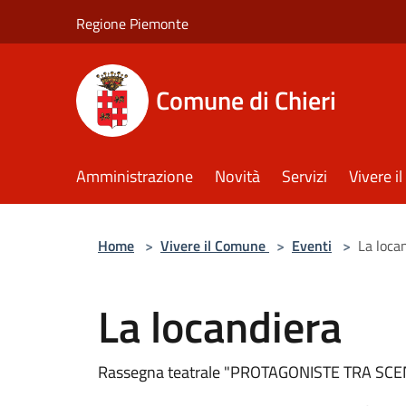
Salta al contenuto principale
Regione Piemonte
Comune di Chieri
Amministrazione
Novità
Servizi
Vivere 
Home
>
Vivere il Comune
>
Eventi
>
La loca
La locandiera
Rassegna teatrale "PROTAGONISTE TRA SCE