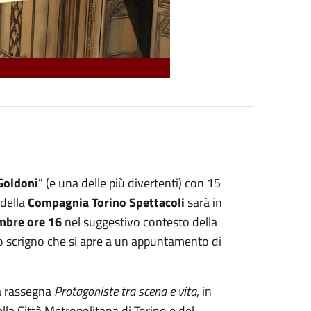
Goldoni
” (e una delle più divertenti) con 15
 della
Compagnia Torino Spettacoli
sarà in
mbre
ore 16
nel suggestivo contesto della
no scrigno che si apre a un appuntamento di
la rassegna
Protagoniste tra scena e vita
, in
lla Città Metropolitana di Torino e del