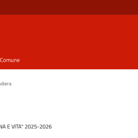
il Comune
ndiera
NA E VITA" 2025-2026