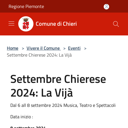
Salta al contenuto principale
Regione Piemonte
Comune di Chieri
Home
>
Vivere il Comune
>
Eventi
>
Settembre Chierese 2024: La Vijà
Settembre Chierese
2024: La Vijà
Dal 6 all 8 settembre 2024 Musica, Teatro e Spettacoli
Data inizio :
8 settembre 2024