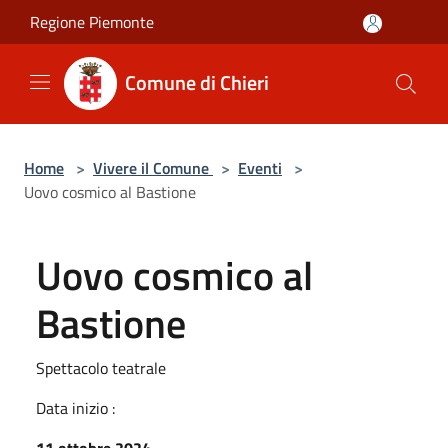
Salta al contenuto principale
Regione Piemonte
Comune di Chieri
Home
>
Vivere il Comune
>
Eventi
>
Uovo cosmico al Bastione
Uovo cosmico al
Bastione
Spettacolo teatrale
Data inizio :
11 ottobre 2024