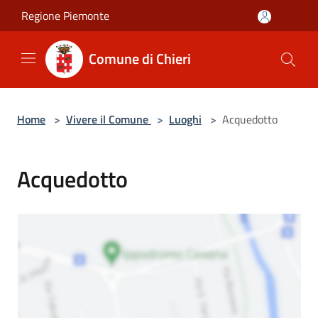
Salta al contenuto principale
Regione Piemonte
Comune di Chieri
Home
>
Vivere il Comune
>
Luoghi
>
Acquedotto
Acquedotto