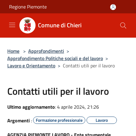
Salta al contenuto principale
Regione Piemonte
Comune di Chieri
Home
>
Approfondimenti
>
Approfondimento Politiche sociali e del lavoro
>
Lavoro e Orientamento
>
Contatti utili per il lavoro
Contatti utili per il lavoro
Ultimo aggiornamento
: 4 aprile 2024, 21:26
Argomenti
:
Formazione professionale
Lavoro
AGENZIA PIEMONTE LAVORO - Ente strumentale