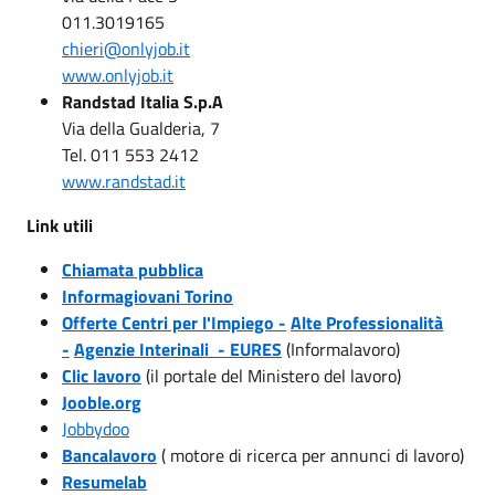
011.3019165
chieri@onlyjob.it
www.onlyjob.it
Randstad Italia S.p.A
Via della Gualderia, 7
Tel. 011 553 2412
www.randstad.it
Link utili
Chiamata pubblica
Informagiovani Torino
Offerte Centri per l'Impiego -
Alte Professionalità
-
Agenzie Interinali - EURES
(Informalavoro)
Clic lavoro
(il portale del Ministero del lavoro)
Jooble.org
Jobbydoo
Bancalavoro
( motore di ricerca per annunci di lavoro)
Resumelab