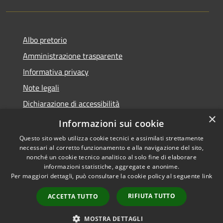
Albo pretorio
Amministrazione trasparente
Informativa privacy
Note legali
Dichiarazione di accessibilità
×
Meccanismo di Feedback
Informazioni sui cookie
Questo sito web utilizza cookie tecnici e assimilati strettamente
necessari al corretto funzionamento e alla navigazione del sito,
nonché un cookie tecnico analitico al solo fine di elaborare
informazioni statistiche, aggregate e anonime.
RSS
Copyright © 2026 • Comune di
Per maggiori dettagli, può consultare la cookie policy al seguente
link
Accessibilità
Chieri • Powered by
Privacy
Municipium
Accesso
•
RIFIUTA TUTTO
ACCETTA TUTTO
Cookie
redazione
Mappa del sito
MOSTRA DETTAGLI