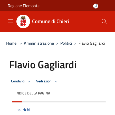
Salta al contenuto principale
Regione Piemonte
Comune di Chieri
Home
>
Amministrazione
>
Politici
>
Flavio Gagliardi
Flavio Gagliardi
Condividi
Vedi azioni
INDICE DELLA PAGINA
Incarichi