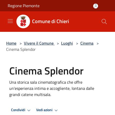
Salta al contenuto principale
Regione Piemonte
Comune di Chieri
Home
>
Vivere il Comune
>
Luoghi
>
Cinema
>
Cinema Splendor
Cinema Splendor
Una storica sala cinematografica che offre
un'esperienza intima e accogliente, lontana dalle
grandi catene multisala.
Condividi
Vedi azioni