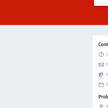
Cont
Prob