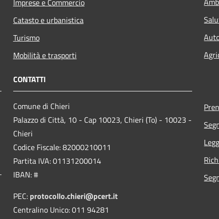
Amb
Imprese e Commercio
Salu
Catasto e urbanistica
Auto
Turismo
Agri
Mobilità e trasporti
CONTATTI
Comune di Chieri
Pre
Palazzo di Città, 10 - Cap 10023, Chieri (To) - 10023 -
Segn
Chieri
Legg
Codice Fiscale: 82000210011
Rich
Partita IVA: 01131200014
IBAN: #
Segn
PEC:
protocollo.chieri@pcert.it
Centralino Unico: 011 94281