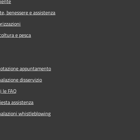
iente
te, benessere e assistenza
rizzazioni
coltura e pesca
notazione appuntamento
alazione disservizio
i le FAQ
iesta assistenza
alazioni whistleblowing