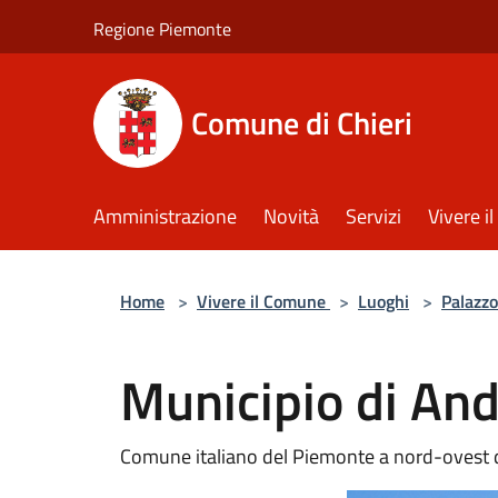
Salta al contenuto principale
Regione Piemonte
Comune di Chieri
Amministrazione
Novità
Servizi
Vivere 
Home
>
Vivere il Comune
>
Luoghi
>
Palazzo
Municipio di An
Comune italiano del Piemonte a nord-ovest de