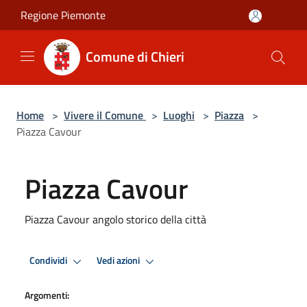
Salta al contenuto principale
Regione Piemonte
Comune di Chieri
Home
>
Vivere il Comune
>
Luoghi
>
Piazza
>
Piazza Cavour
Piazza Cavour
Piazza Cavour angolo storico della città
Condividi
Vedi azioni
Argomenti: