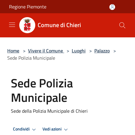
Salta al contenuto principale
Regione Piemonte
Comune di Chieri
Home
>
Vivere il Comune
>
Luoghi
>
Palazzo
>
Sede Polizia Municipale
Sede Polizia
Municipale
Sede della Polizia Municipale di Chieri
Condividi
Vedi azioni