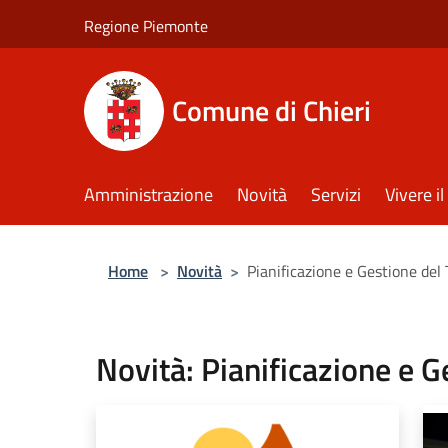
Salta al contenuto principale
Regione Piemonte
Comune di Chieri
Amministrazione
Novità
Servizi
Vivere 
Home
>
Novità
>
Pianificazione e Gestione del 
Novità: Pianificazione e G