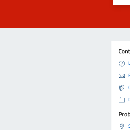
Cont
Prob