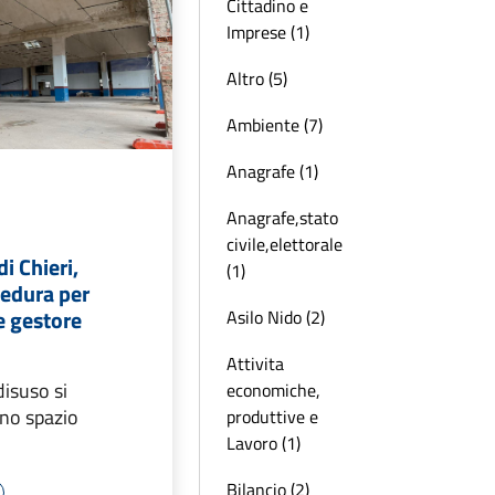
Cittadino e
Imprese (1)
Altro (5)
Ambiente (7)
Anagrafe (1)
Anagrafe,stato
6
civile,elettorale
di Chieri,
(1)
cedura per
te gestore
Asilo Nido (2)
Attivita
disuso si
economiche,
uno spazio
produttive e
Lavoro (1)
Bilancio (2)