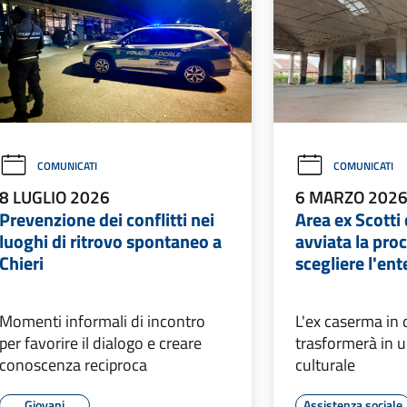
COMUNICATI
COMUNICATI
8 LUGLIO 2026
6 MARZO 202
Prevenzione dei conflitti nei
Area ex Scotti 
luoghi di ritrovo spontaneo a
avviata la pro
Chieri
scegliere l'en
Momenti informali di incontro
L'ex caserma in 
per favorire il dialogo e creare
trasformerà in 
conoscenza reciproca
culturale
Giovani
Assistenza sociale