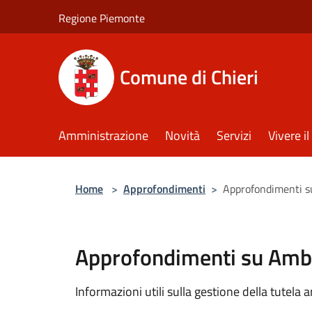
Salta al contenuto principale
Regione Piemonte
Comune di Chieri
Amministrazione
Novità
Servizi
Vivere 
Home
>
Approfondimenti
>
Approfondimenti 
Approfondimenti su Amb
Informazioni utili sulla gestione della tutela