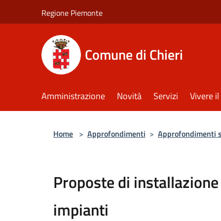
Salta al contenuto principale
Regione Piemonte
Comune di Chieri
Amministrazione
Novità
Servizi
Vivere 
Home
>
Approfondimenti
>
Approfondimenti 
Proposte di installazione
impianti