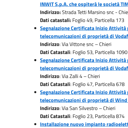
INWIT S.p.A. che ospiterà le società T
Indirizzo:
Strada Tetti Marsino snc - Chie
Dati catastali:
Foglio 49, Particella 173
Segnalazione Certificata Inizio Attività
telecomunicazioni di proprietà di Voda
Indirizzo
: Via Vittone snc – Chieri
Dati Catastali
: Foglio 53, Particella 1090
Segnalazione Certificata Inizio Attività
telecomunicazioni di proprietà di Voda
Indirizzo
: Via Zalli 4 – Chieri
Dati Catastali
: Foglio 47, Particella 678
Segnalazione Certificata Inizio Attività
telecomunicazioni di proprietà di Wind T
Indirizzo
: Via San Silvestro – Chieri
Dati Catastali
: Foglio 23, Particella 874
Installazione nuovo impianto radioelet