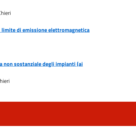
hieri
 limite di emissione elettromagnetica
 non sostanziale degli impianti (ai
hieri