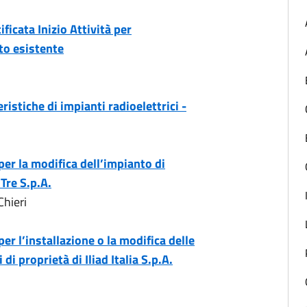
icata Inizio Attività per
nto esistente
ristiche di impianti radioelettrici -
 per la modifica dell’impianto di
Tre S.p.A.
Chieri
per l’installazione o la modifica delle
 di proprietà di Iliad Italia S.p.A.