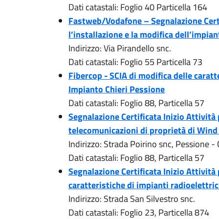
Dati catastali: Foglio 40 Particella 164
Fastweb/Vodafone – Segnalazione Certif
l’installazione e la modifica dell’impia
Indirizzo: Via Pirandello snc.
Dati catastali: Foglio 55 Particella 73
Fibercop - SCIA di modifica delle caratte
Impianto Chieri Pessione
Dati catastali: Foglio 88, Particella 57
Segnalazione Certificata Inizio Attività
telecomunicazioni di proprietà di Wind 
Indirizzo: Strada Poirino snc, Pessione - 
Dati catastali: Foglio 88, Particella 57
Segnalazione Certificata Inizio Attività 
caratteristiche di impianti radioelettrici
Indirizzo: Strada San Silvestro snc.
Dati catastali: Foglio 23, Particella 874