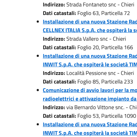
Indirizzo:
Strada Fontaneto snc - Chieri
Dati catastali:
Foglio 63, Particella 72
Installazione di una nuova Stazione Rad
CELLNEX ITALIA S.p.A. che ospiterà la 
Indirizzo:
Strada Vallero snc - Chieri
Dati catastali:
Foglio 20, Particella 166
Installazione di una nuova Stazione Rad
INWIT S.p.A. che ospiterà le società T
Indirizzo:
Località Pessione snc - Chieri
Dati catastali:
Foglio 85, Particella 233
Comunicazione di avvio lavori per la mod
radioelettrici e attivazione impianto da
Indirizzo:
via Bernardo Vittone snc. - Chi
Dati catastali:
Foglio 53, Particella 1090
Installazione di una nuova Stazione Rad
INWIT S.p.A. che ospiterà la società TIM