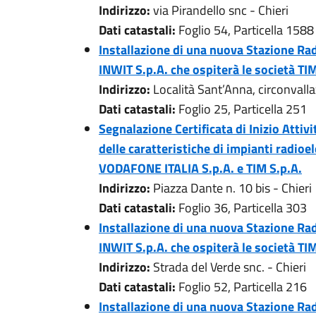
Indirizzo:
via Pirandello snc - Chieri
Dati catastali:
Foglio 54, Particella 1588
Installazione di una nuova Stazione Rad
INWIT S.p.A. che ospiterà le società T
Indirizzo:
Località Sant’Anna, circonvalla
Dati catastali:
Foglio 25, Particella 251
Segnalazione Certificata di Inizio Attivi
delle caratteristiche di impianti radioel
VODAFONE ITALIA S.p.A. e TIM S.p.A.
Indirizzo:
Piazza Dante n. 10 bis - Chieri
Dati catastali:
Foglio 36, Particella 303
Installazione di una nuova Stazione Rad
INWIT S.p.A. che ospiterà le società T
Indirizzo:
Strada del Verde snc. - Chieri
Dati catastali:
Foglio 52, Particella 216
Installazione di una nuova Stazione Rad