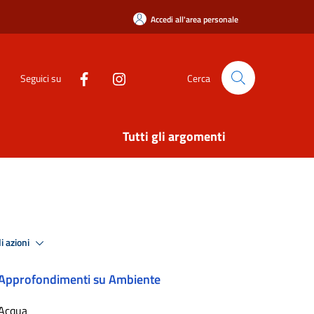
Accedi all'area personale
Seguici su
Cerca
Tutti gli argomenti
i azioni
Approfondimenti su Ambiente
Acqua