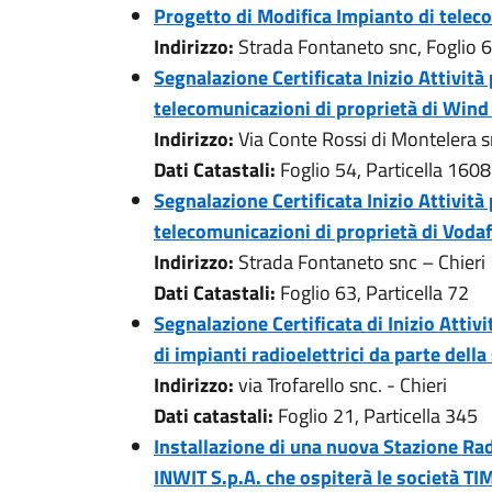
Progetto di Modifica Impianto di telec
Indirizzo:
Strada Fontaneto snc, Foglio 
Segnalazione Certificata Inizio Attività
telecomunicazioni di proprietà di Wind 
Indirizzo:
Via Conte Rossi di Montelera s
Dati Catastali:
Foglio 54, Particella 1608
Segnalazione Certificata Inizio Attività
telecomunicazioni di proprietà di Voda
Indirizzo:
Strada Fontaneto snc – Chieri
Dati Catastali:
Foglio 63, Particella 72
Segnalazione Certificata di Inizio Attivi
di impianti radioelettrici da parte del
Indirizzo:
via Trofarello snc. - Chieri
Dati catastali:
Foglio 21, Particella 345
Installazione di una nuova Stazione Rad
INWIT S.p.A. che ospiterà le società T