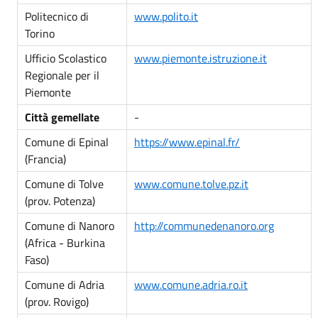
Politecnico di
www.polito.it
Torino
Ufficio Scolastico
www.piemonte.istruzione.it
Regionale per il
Piemonte
Città gemellate
-
Comune di Epinal
https://www.epinal.fr/
(Francia)
Comune di Tolve
www.comune.tolve.pz.it
(prov. Potenza)
Comune di Nanoro
http://communedenanoro.org
(Africa - Burkina
Faso)
Comune di Adria
www.comune.adria.ro.it
(prov. Rovigo)