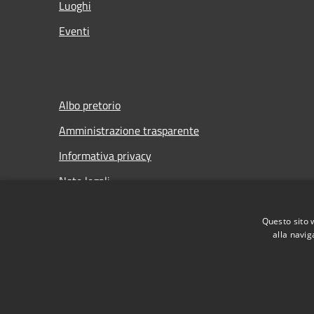
Luoghi
Eventi
Albo pretorio
Amministrazione trasparente
Informativa privacy
Note legali
Dichiarazione di accessibilità
Questo sito 
Meccanismo di Feedback
alla navig