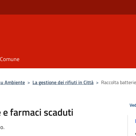
il Comune
su Ambiente
>
La gestione dei rifiuti in Città
>
Raccolta batteri
Ved
 e farmaci scaduti
io.