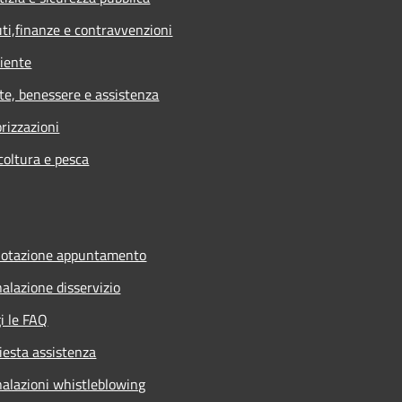
uti,finanze e contravvenzioni
iente
te, benessere e assistenza
rizzazioni
coltura e pesca
notazione appuntamento
alazione disservizio
i le FAQ
iesta assistenza
alazioni whistleblowing