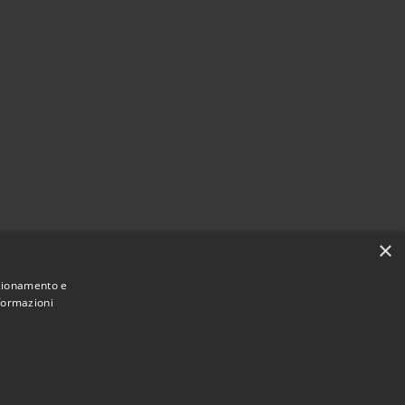
×
nzionamento e
nformazioni