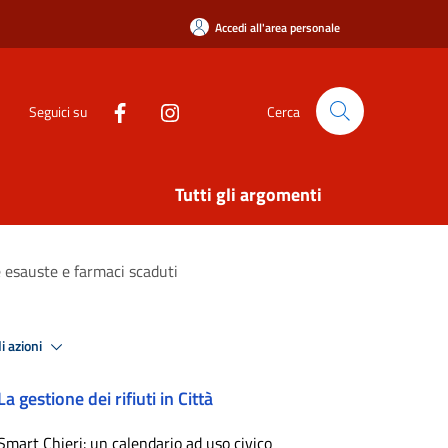
Accedi all'area personale
Seguici su
Cerca
Tutti gli argomenti
e esauste e farmaci scaduti
i azioni
La gestione dei rifiuti in Città
Smart Chieri: un calendario ad uso civico