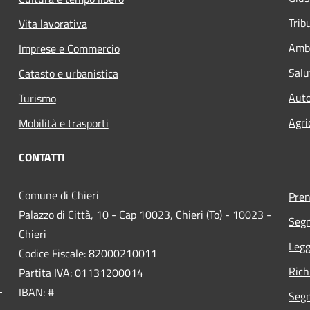
Trib
Vita lavorativa
Amb
Imprese e Commercio
Salu
Catasto e urbanistica
Auto
Turismo
Agri
Mobilità e trasporti
CONTATTI
Comune di Chieri
Pre
Palazzo di Città, 10 - Cap 10023, Chieri (To) - 10023 -
Segn
Chieri
Legg
Codice Fiscale: 82000210011
Rich
Partita IVA: 01131200014
IBAN: #
Segn