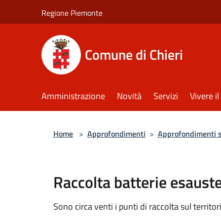
Salta al contenuto principale
Regione Piemonte
Comune di Chieri
Amministrazione
Novità
Servizi
Vivere 
Home
>
Approfondimenti
>
Approfondimenti 
Raccolta batterie esauste
Sono circa venti i punti di raccolta sul territor