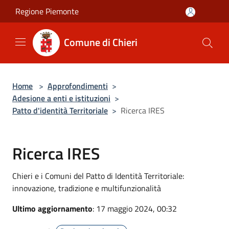
Salta al contenuto principale
Regione Piemonte
Comune di Chieri
Home
>
Approfondimenti
>
Adesione a enti e istituzioni
>
Patto d'identità Territoriale
>
Ricerca IRES
Ricerca IRES
Chieri e i Comuni del Patto di Identità Territoriale:
innovazione, tradizione e multifunzionalità
Ultimo aggiornamento
: 17 maggio 2024, 00:32