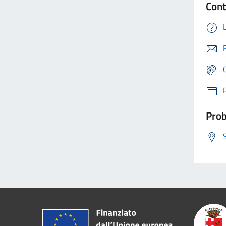
Cont
Prob