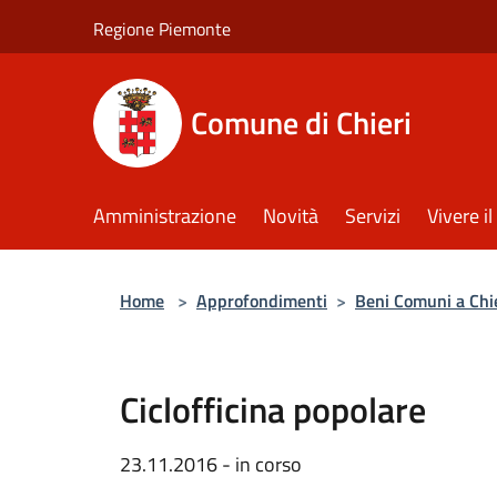
Salta al contenuto principale
Regione Piemonte
Comune di Chieri
Amministrazione
Novità
Servizi
Vivere 
Home
>
Approfondimenti
>
Beni Comuni a Chi
Ciclofficina popolare
23.11.2016 - in corso