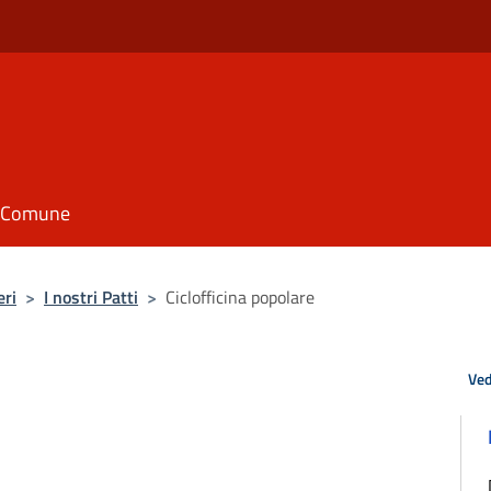
il Comune
eri
>
I nostri Patti
>
Ciclofficina popolare
Ved