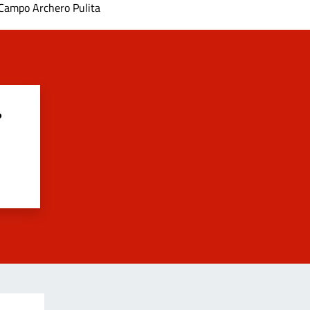
Campo Archero Pulita
?