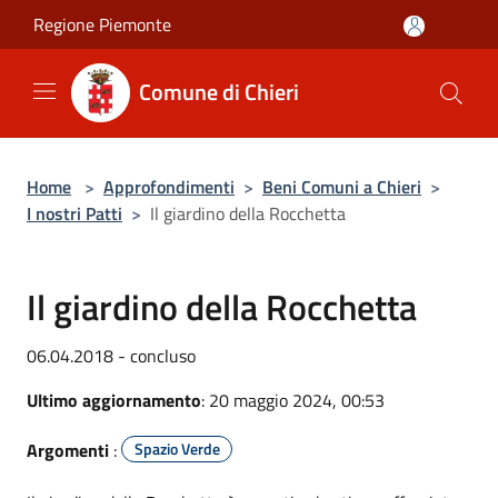
Salta al contenuto principale
Regione Piemonte
Comune di Chieri
Home
>
Approfondimenti
>
Beni Comuni a Chieri
>
I nostri Patti
>
Il giardino della Rocchetta
Il giardino della Rocchetta
06.04.2018 - concluso
Ultimo aggiornamento
: 20 maggio 2024, 00:53
Argomenti
:
Spazio Verde