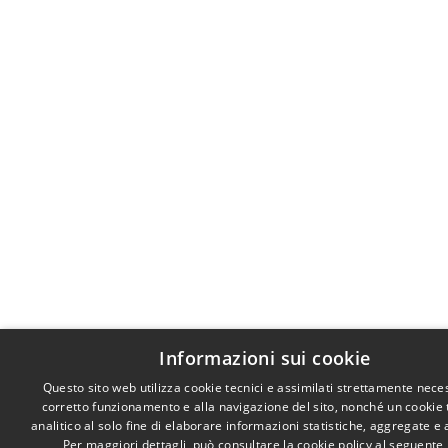
Informazioni sui cookie
Questo sito web utilizza cookie tecnici e assimilati strettamente neces
corretto funzionamento e alla navigazione del sito, nonché un cookie 
analitico al solo fine di elaborare informazioni statistiche, aggregate e
Per maggiori dettagli, può consultare la cookie policy al seguente