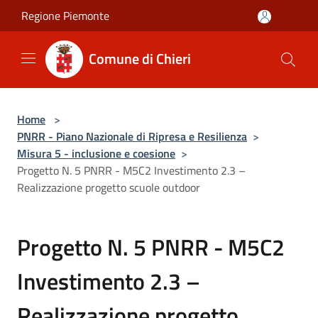
Salta al contenuto principale
Regione Piemonte
Comune di Chieri
Home
>
PNRR - Piano Nazionale di Ripresa e Resilienza
>
Misura 5 - inclusione e coesione
>
Progetto N. 5 PNRR - M5C2 Investimento 2.3 –
Realizzazione progetto scuole outdoor
Progetto N. 5 PNRR - M5C2
Investimento 2.3 –
Realizzazione progetto