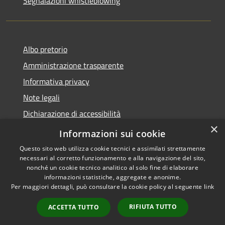
Segnalazioni whistleblowing
Albo pretorio
Amministrazione trasparente
Informativa privacy
Note legali
Dichiarazione di accessibilità
×
Meccanismo di Feedback
Informazioni sui cookie
Questo sito web utilizza cookie tecnici e assimilati strettamente
necessari al corretto funzionamento e alla navigazione del sito,
nonché un cookie tecnico analitico al solo fine di elaborare
informazioni statistiche, aggregate e anonime.
RSS
Copyright © 2026 • Comune di
Per maggiori dettagli, può consultare la cookie policy al seguente
link
Accessibilità
Chieri • Powered by
Privacy
Municipium
Accesso
•
RIFIUTA TUTTO
ACCETTA TUTTO
Cookie
redazione