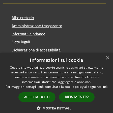
Albo pretorio
Amministrazione trasparente
Informativa privacy
Note legali
Dichiarazione di accessibilità
×
Meccanismo di Feedback
Informazioni sui cookie
Questo sito web utilizza cookie tecnici e assimilati strettamente
necessari al corretto funzionamento e alla navigazione del sito,
nonché un cookie tecnico analitico al solo fine di elaborare
informazioni statistiche, aggregate e anonime.
RSS
Copyright © 2026 • Comune di
Per maggiori dettagli, può consultare la cookie policy al seguente
link
Accessibilità
Chieri • Powered by
Privacy
Municipium
Accesso
•
RIFIUTA TUTTO
ACCETTA TUTTO
Cookie
redazione
Mappa del sito
MOSTRA DETTAGLI